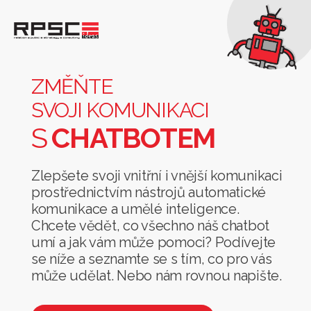
Změňte
svoji
komunikaci
ZMĚŇTE
s
SVOJI KOMUNIKACI
chatbotem
S
CHATBOTEM
Zlepšete svoji vnitřní i vnější komunikaci
prostřednictvím nástrojů automatické
komunikace a umělé inteligence.
Chcete vědět, co všechno náš chatbot
umí a jak vám může pomoci? Podívejte
se níže a seznamte se s tím, co pro vás
může udělat. Nebo nám rovnou napište.