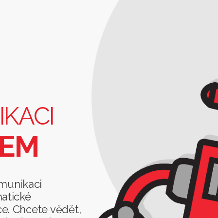
IKACI
TEM
komunikaci
matické
e. Chcete vědět,