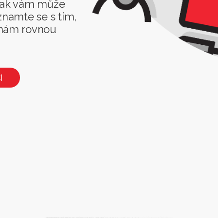
 jak vám může
znamte se s tím,
 nám rovnou
I