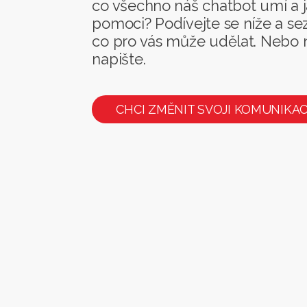
co všechno náš chatbot umí a
pomoci? Podívejte se níže a se
co pro vás může udělat. Nebo
napište.
CHCI ZMĚNIT SVOJI KOMUNIKAC