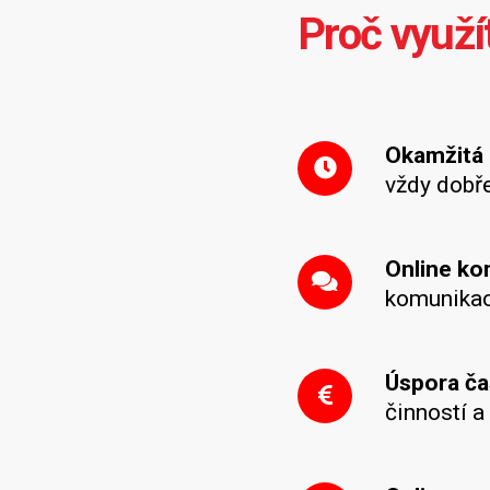
Proč využí
Okamžitá 
vždy dobř
Online k
komunikac
Úspora ča
činností a 