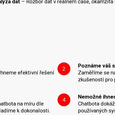
alýza dat
– Rozbor dat v reálném čase, okamžitá s
Poznáme váš s
2
rhneme efektivní řešení
Zaměříme se na 
zkušeností pro 
Nemožné ihned,
4
atbota na míru dle
Chatbota dokáž
yladíme k dokonalosti.
používaných sys