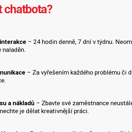
t chatbota?
interakce
– 24 hodin denně, 7 dní v týdnu. Neom
e naladěn.
omunikace
– Za vyřešením každého problému či do
e.
su a nákladů
– Zbavte své zaměstnance neustále
nechte je dělat kreativnější práci.