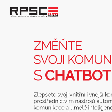
Změňte
svoji
komunikaci
s
ZMĚŇTE
chatbotem
SVOJI KOMUN
S
CHATBO
Zlepšete svoji vnitřní i vnější 
prostřednictvím nástrojů auto
komunikace a umělé inteligenc