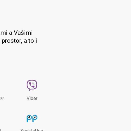
ámi a Vašimi
prostor, a to i
ce
Viber
R
SmartsUpp