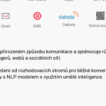
Daktela
Notice bo
Email
SMS
a přirozeném způsobu komunikace a sjednocuje r
erů, webů a sociálních sítí.
řešení od rozhodovacích stromů pro běžné konver
y s NLP modelem s využitím umělé inteligence.