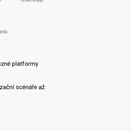
ards
ůzné platformy
zační scénáře až