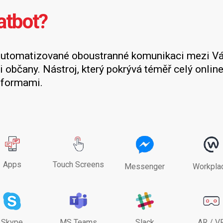
atbot?
automatizované oboustranné komunikaci mezi V
i občany. Nástroj, který pokrývá téměř celý online 
tformami.
Apps
Touch Screens
Messenger
Workpla
Skype
MS Teams
Slack
AR / V