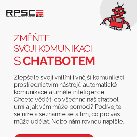
Změňte
svoji
komunikaci
ZMĚŇTE
s
SVOJI KOMUNIKACI
chatbotem
S
CHATBOTEM
Zlepšete svoji vnitřní i vnější komunikaci
prostřednictvím nástrojů automatické
komunikace a umělé inteligence.
Chcete vědět, co všechno náš chatbot
umí a jak vám může pomoci? Podívejte
se níže a seznamte se s tím, co pro vás
může udělat. Nebo nám rovnou napište.