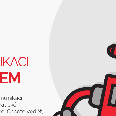
IKACI
TEM
komunikaci
matické
e. Chcete vědět,