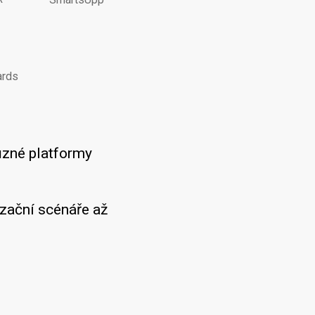
ards
ůzné platformy
zační scénáře až