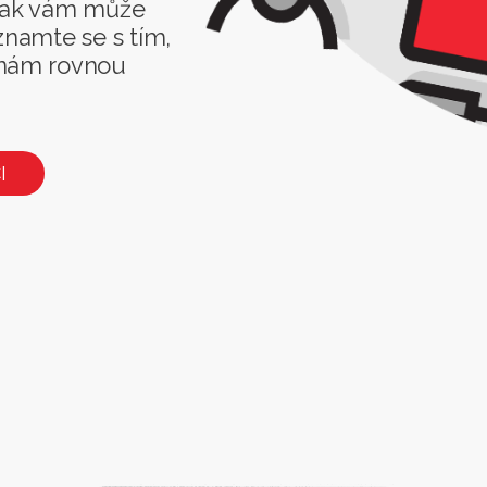
 jak vám může
znamte se s tím,
 nám rovnou
I