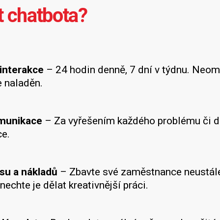
t chatbota?
interakce
– 24 hodin denně, 7 dní v týdnu. Neom
e naladěn.
omunikace
– Za vyřešením každého problému či do
e.
su a nákladů
– Zbavte své zaměstnance neustále
nechte je dělat kreativnější práci.