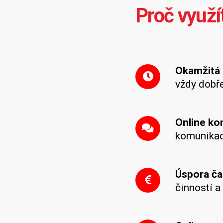
Proč využí
Okamžitá 
vždy dobř
Online k
komunikac
Úspora ča
činností a 