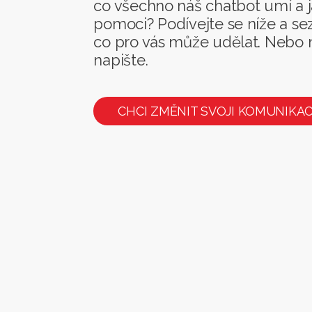
co všechno náš chatbot umí a
pomoci? Podívejte se níže a se
co pro vás může udělat. Nebo
napište.
CHCI ZMĚNIT SVOJI KOMUNIKAC