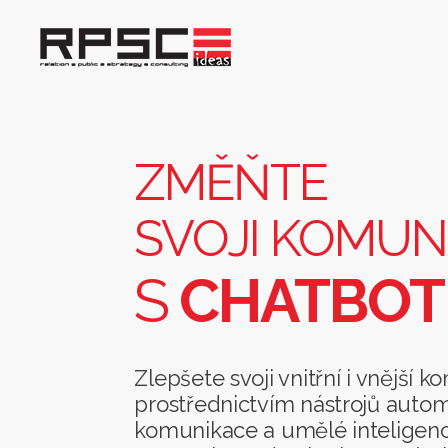
Změňte
svoji
komunikaci
s
ZMĚŇTE
chatbotem
SVOJI KOMUN
S
CHATBO
Zlepšete svoji vnitřní i vnější 
prostřednictvím nástrojů auto
komunikace a umělé inteligenc