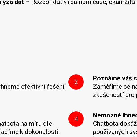
alýza dat
– Rozbor dat v reálném čase, okamžitá s
Poznáme váš s
2
rhneme efektivní řešení
Zaměříme se na 
zkušeností pro 
Nemožné ihned,
4
atbota na míru dle
Chatbota dokáž
yladíme k dokonalosti.
používaných sys