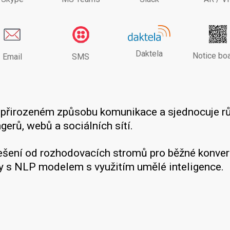
Daktela
Notice bo
Email
SMS
a přirozeném způsobu komunikace a sjednocuje r
erů, webů a sociálních sítí.
řešení od rozhodovacích stromů pro běžné konver
y s NLP modelem s využitím umělé inteligence.