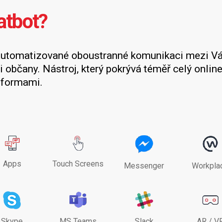
atbot?
automatizované oboustranné komunikaci mezi V
i občany. Nástroj, který pokrývá téměř celý online 
tformami.
Apps
Touch Screens
Messenger
Workpla
Skype
MS Teams
Slack
AR / V