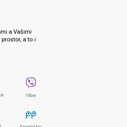
ámi a Vašimi
prostor, a to i
ce
Viber
R
SmartsUpp