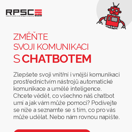
Změňte
svoji
komunikaci
ZMĚŇTE
s
SVOJI KOMUNIKACI
chatbotem
S
CHATBOTEM
Zlepšete svoji vnitřní i vnější komunikaci
prostřednictvím nástrojů automatické
komunikace a umělé inteligence.
Chcete vědět, co všechno náš chatbot
umí a jak vám může pomoci? Podívejte
se níže a seznamte se s tím, co pro vás
může udělat. Nebo nám rovnou napište.