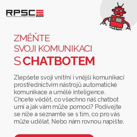
Změňte
svoji
komunikaci
ZMĚŇTE
s
SVOJI KOMUNIKACI
chatbotem
S
CHATBOTEM
Zlepšete svoji vnitřní i vnější komunikaci
prostřednictvím nástrojů automatické
komunikace a umělé inteligence.
Chcete vědět, co všechno náš chatbot
umí a jak vám může pomoci? Podívejte
se níže a seznamte se s tím, co pro vás
může udělat. Nebo nám rovnou napište.