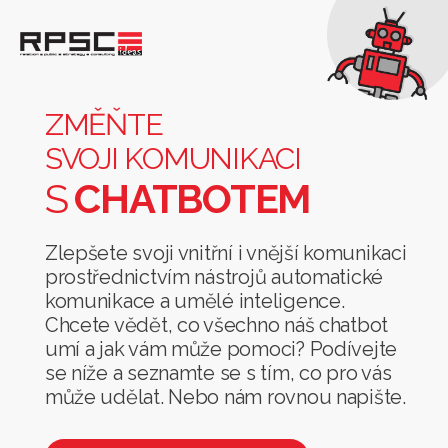
Změňte
svoji
komunikaci
ZMĚŇTE
s
SVOJI KOMUNIKACI
chatbotem
S
CHATBOTEM
Zlepšete svoji vnitřní i vnější komunikaci
prostřednictvím nástrojů automatické
komunikace a umělé inteligence.
Chcete vědět, co všechno náš chatbot
umí a jak vám může pomoci? Podívejte
se níže a seznamte se s tím, co pro vás
může udělat. Nebo nám rovnou napište.