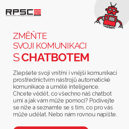
Změňte
svoji
komunikaci
ZMĚŇTE
s
SVOJI KOMUNIKACI
chatbotem
S
CHATBOTEM
Zlepšete svoji vnitřní i vnější komunikaci
prostřednictvím nástrojů automatické
komunikace a umělé inteligence.
Chcete vědět, co všechno náš chatbot
umí a jak vám může pomoci? Podívejte
se níže a seznamte se s tím, co pro vás
může udělat. Nebo nám rovnou napište.