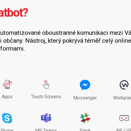
atbot?
automatizované oboustranné komunikaci mezi V
i občany. Nástroj, který pokrývá téměř celý online 
tformami.
Apps
Touch Screens
Messenger
Workpla
Skype
MS Teams
Slack
AR / V