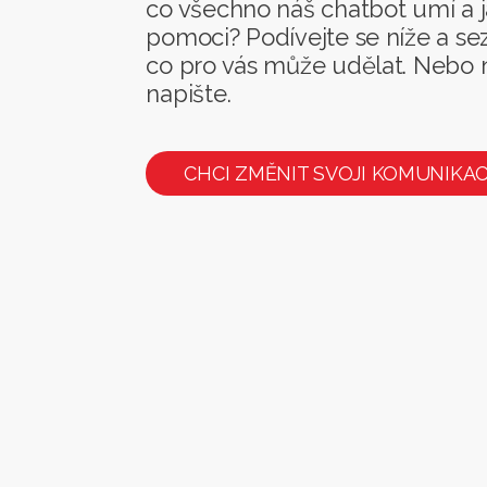
co všechno náš chatbot umí a
pomoci? Podívejte se níže a se
co pro vás může udělat. Nebo
napište.
CHCI ZMĚNIT SVOJI KOMUNIKAC