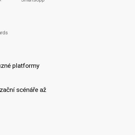
ards
ůzné platformy
zační scénáře až