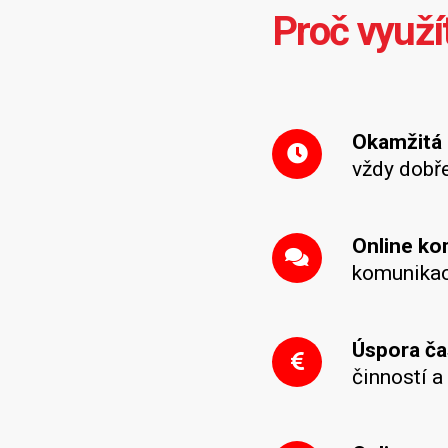
Proč využí
Okamžitá 
vždy dobř
Online k
komunikac
Úspora ča
činností a 