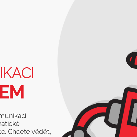
IKACI
TEM
komunikaci
matické
e. Chcete vědět,