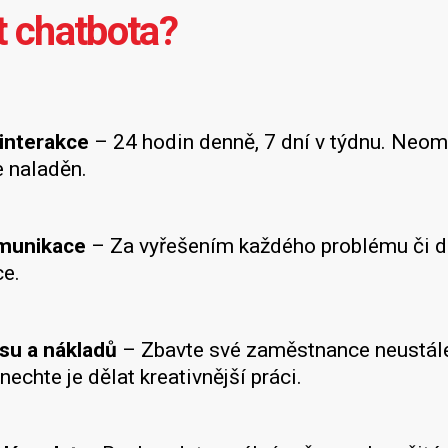
t chatbota?
interakce
– 24 hodin denně, 7 dní v týdnu. Neom
e naladěn.
omunikace
– Za vyřešením každého problému či do
e.
su a nákladů
– Zbavte své zaměstnance neustále
nechte je dělat kreativnější práci.