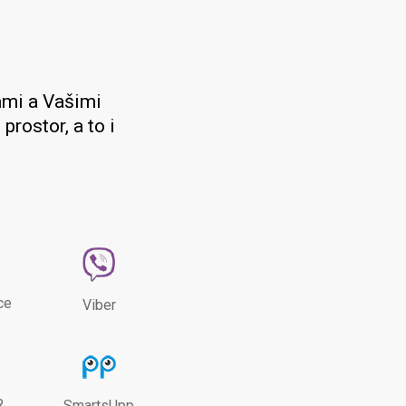
ámi a Vašimi
prostor, a to i
ce
Viber
R
SmartsUpp