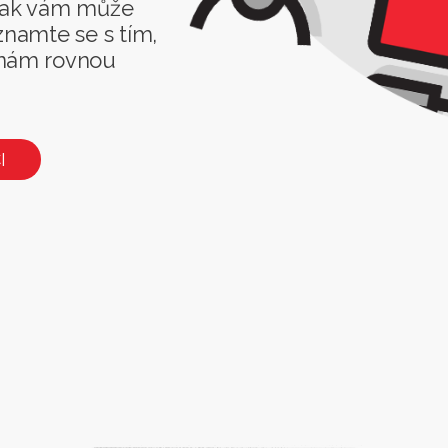
 jak vám může
znamte se s tím,
 nám rovnou
I