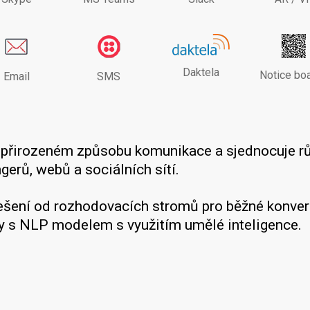
Daktela
Notice bo
Email
SMS
a přirozeném způsobu komunikace a sjednocuje r
erů, webů a sociálních sítí.
řešení od rozhodovacích stromů pro běžné konver
y s NLP modelem s využitím umělé inteligence.