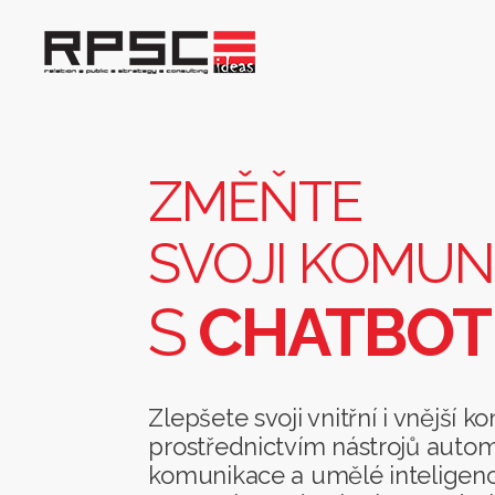
Změňte
svoji
komunikaci
s
ZMĚŇTE
chatbotem
SVOJI KOMUN
S
CHATBO
Zlepšete svoji vnitřní i vnější 
prostřednictvím nástrojů auto
komunikace a umělé inteligenc