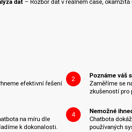
alýza dat
– Rozbor dat v reálném čase, okamžitá s
Poznáme váš s
2
rhneme efektivní řešení
Zaměříme se na 
zkušeností pro 
Nemožné ihned,
4
atbota na míru dle
Chatbota dokáž
yladíme k dokonalosti.
používaných sys