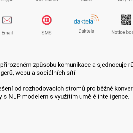
Daktela
Notice bo
Email
SMS
a přirozeném způsobu komunikace a sjednocuje r
erů, webů a sociálních sítí.
řešení od rozhodovacích stromů pro běžné konver
y s NLP modelem s využitím umělé inteligence.