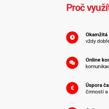
Proč využí
Okamžitá 
vždy dobř
Online k
komunikac
Úspora ča
činností a 