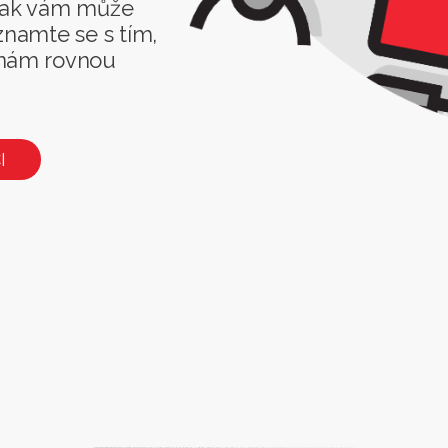
 jak vám může
znamte se s tím,
 nám rovnou
I