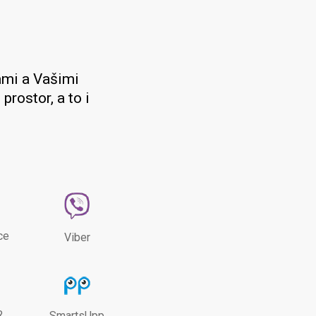
ámi a Vašimi
prostor, a to i
ce
Viber
R
SmartsUpp