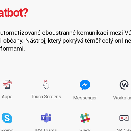
atbot?
automatizované oboustranné komunikaci mezi V
i občany. Nástroj, který pokrývá téměř celý online 
tformami.
Apps
Touch Screens
Messenger
Workpla
Skype
MS Teams
Slack
AR / V