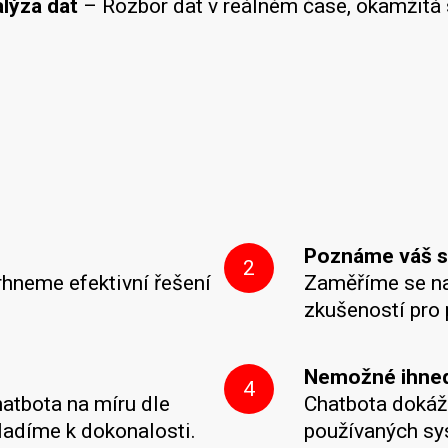
alýza dat
– Rozbor dat v reálném čase, okamžitá s
Poznáme váš s
2
rhneme efektivní řešení
Zaměříme se na 
zkušeností pro 
Nemožné ihned,
4
atbota na míru dle
Chatbota dokáž
yladíme k dokonalosti.
používaných sys