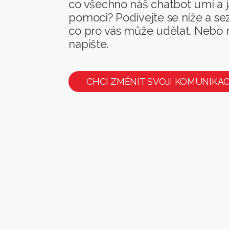
co všechno náš chatbot umí a
pomoci? Podívejte se níže a se
co pro vás může udělat. Nebo
napište.
CHCI ZMĚNIT SVOJI KOMUNIKAC