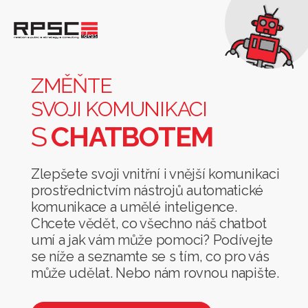
Změňte
svoji
komunikaci
ZMĚŇTE
s
SVOJI KOMUNIKACI
chatbotem
S
CHATBOTEM
Zlepšete svoji vnitřní i vnější komunikaci
prostřednictvím nástrojů automatické
komunikace a umělé inteligence.
Chcete vědět, co všechno náš chatbot
umí a jak vám může pomoci? Podívejte
se níže a seznamte se s tím, co pro vás
může udělat. Nebo nám rovnou napište.