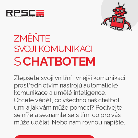
Změňte
svoji
komunikaci
ZMĚŇTE
s
SVOJI KOMUNIKACI
chatbotem
S
CHATBOTEM
Zlepšete svoji vnitřní i vnější komunikaci
prostřednictvím nástrojů automatické
komunikace a umělé inteligence.
Chcete vědět, co všechno náš chatbot
umí a jak vám může pomoci? Podívejte
se níže a seznamte se s tím, co pro vás
může udělat. Nebo nám rovnou napište.