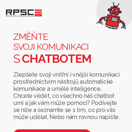
Změňte
svoji
komunikaci
ZMĚŇTE
s
SVOJI KOMUNIKACI
chatbotem
S
CHATBOTEM
Zlepšete svoji vnitřní i vnější komunikaci
prostřednictvím nástrojů automatické
komunikace a umělé inteligence.
Chcete vědět, co všechno náš chatbot
umí a jak vám může pomoci? Podívejte
se níže a seznamte se s tím, co pro vás
může udělat. Nebo nám rovnou napište.