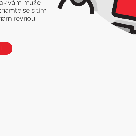
 jak vám může
znamte se s tím,
 nám rovnou
I