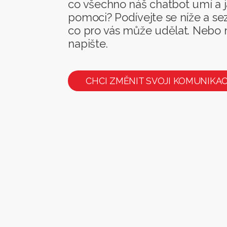
co všechno náš chatbot umí a
pomoci? Podívejte se níže a se
co pro vás může udělat. Nebo
napište.
CHCI ZMĚNIT SVOJI KOMUNIKAC