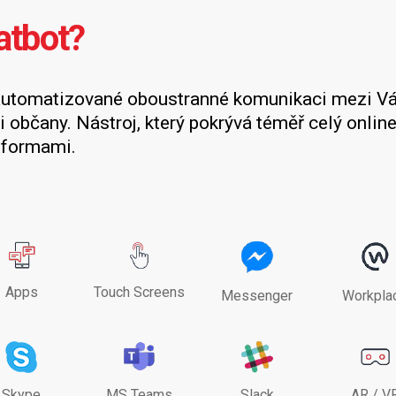
atbot?
automatizované oboustranné komunikaci mezi V
i občany. Nástroj, který pokrývá téměř celý online 
tformami.
Apps
Touch Screens
Messenger
Workpla
Skype
MS Teams
Slack
AR / V