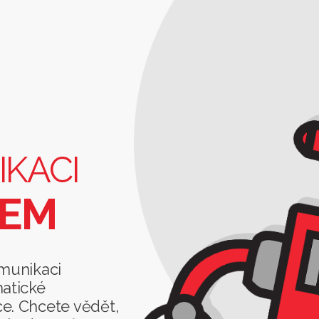
IKACI
TEM
komunikaci
matické
e. Chcete vědět,