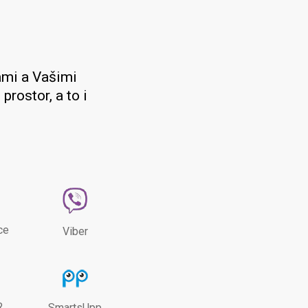
ámi a Vašimi
prostor, a to i
ce
Viber
R
SmartsUpp