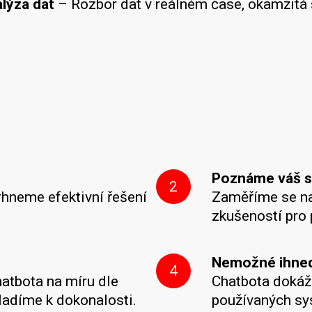
alýza dat
– Rozbor dat v reálném čase, okamžitá s
Poznáme váš s
2
rhneme efektivní řešení
Zaměříme se na 
zkušeností pro 
Nemožné ihned,
4
atbota na míru dle
Chatbota dokáž
yladíme k dokonalosti.
používaných sys