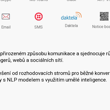
Daktela
Notice bo
Email
SMS
a přirozeném způsobu komunikace a sjednocuje r
erů, webů a sociálních sítí.
řešení od rozhodovacích stromů pro běžné konver
y s NLP modelem s využitím umělé inteligence.