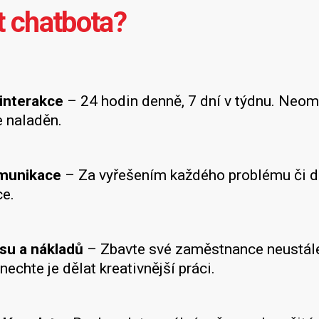
t chatbota?
interakce
– 24 hodin denně, 7 dní v týdnu. Neom
e naladěn.
omunikace
– Za vyřešením každého problému či do
e.
su a nákladů
– Zbavte své zaměstnance neustále
nechte je dělat kreativnější práci.