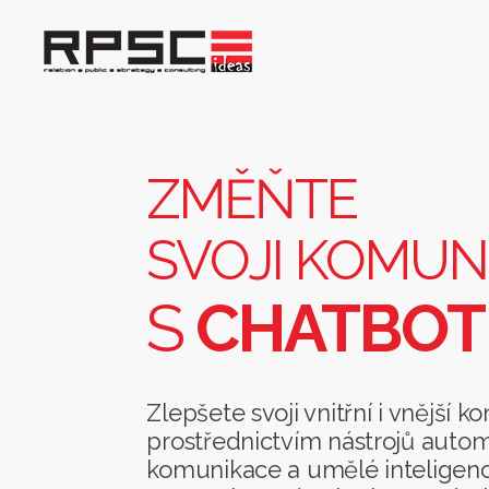
Změňte
svoji
komunikaci
s
ZMĚŇTE
chatbotem
SVOJI KOMUN
S
CHATBO
Zlepšete svoji vnitřní i vnější 
prostřednictvím nástrojů auto
komunikace a umělé inteligenc