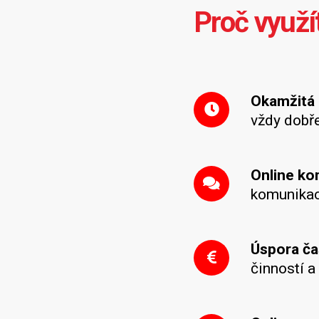
Proč využí
Okamžitá 
vždy dobř
Online k
komunikac
Úspora ča
činností a 