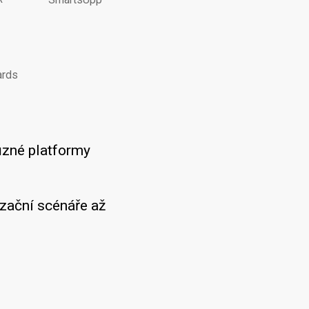
ards
ůzné platformy
zační scénáře až