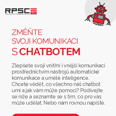
Změňte
svoji
komunikaci
ZMĚŇTE
s
SVOJI KOMUNIKACI
chatbotem
S
CHATBOTEM
Zlepšete svoji vnitřní i vnější komunikaci
prostřednictvím nástrojů automatické
komunikace a umělé inteligence.
Chcete vědět, co všechno náš chatbot
umí a jak vám může pomoci? Podívejte
se níže a seznamte se s tím, co pro vás
může udělat. Nebo nám rovnou napište.