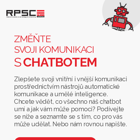
Změňte
svoji
komunikaci
ZMĚŇTE
s
SVOJI KOMUNIKACI
chatbotem
S
CHATBOTEM
Zlepšete svoji vnitřní i vnější komunikaci
prostřednictvím nástrojů automatické
komunikace a umělé inteligence.
Chcete vědět, co všechno náš chatbot
umí a jak vám může pomoci? Podívejte
se níže a seznamte se s tím, co pro vás
může udělat. Nebo nám rovnou napište.